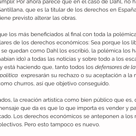
plir. Por ahora parece que en el caso de Dahl, no har
Santillana, que es la titular de los derechos en España
ene previsto alterar las obras.
 los más beneficiados al final con toda la polémica
ulares de los derechos económicos: Sea porque los li
se quedan como Dahl los escribió, la polémica los ha
bían ido) a todas las noticias y sobre todo a los esc
.. y está haciendo que, tanto todos los 
defensores de la
política
  expresarán su rechazo o su aceptación a la
como churros, así que objetivo conseguido.
ados, la creación artística como bien público que es,
mensaje que da es que lo que importa es vender y par
cado. Los derechos económicos se anteponen a los m
colectivos. Pero esto tampoco es nuevo.