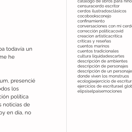
censura
cerdo escritor
cerdos ilustrados
clásicos
cocobooks
conejo
confinamiento
corrección política
covid
creacion artistica
critica
criticas y reseñas
cuentos marinos
a todavía un 
cuentos tradicionales
cultura liquida
descartes
 me he 
descripción de ambientes
descripción de personajes
descripción de un personaje
donde viven los monstruos
bum, presencié 
ecologia
ejercicio de escritu
ejercicios de escritura
el glo
odos los 
elipsis
elpais
emociones
ión política 
 noticias de 
oy en día, no 