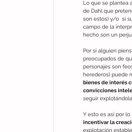
Lo que se plantea a
de Dahl que pretend
son estos) y/o  si 
campo de la interpr
hecho son un perjui
Por si alguien pien
preocupados de que
personajes son feos
herederos) puede mo
bienes de interés c
convicciones intele
seguir explotándola
Y esto es así por l
incentivar la creaci
explotación estable