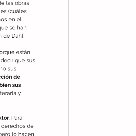
de las obras 
es (cuáles 
os en el 
que se han 
n de Dahl.
porque están 
decir que sus 
(no sus 
ción de 
bien sus 
terarla y 
tor.
 Para 
s derechos de 
pero lo hacen 