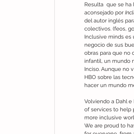
Resulta  que se ha 
aconsejado por 
Inc
del autor inglés pa
colectivos. (feos, g
Inclusive minds es
negocio de sus buen
obras para que no o
infantil, un mundo m
Inciso. Aunque no v
HBO sobre las tecn
hacer un mundo mej
Volviendo a Dahl e 
of services to help 
more inclusive worl
We are proud to hav
for everyone, from a