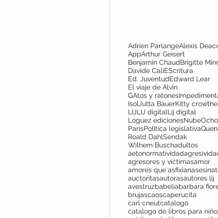
Adrien Parlange
Alexis Deac
App
Arthur Geisert
Benjamin Chaud
Brigitte Min
Davide Cali
EScritura
Ed. Juventud
Edward Lear
El viaje de Alvin
GAtos y ratones
Impediment
Isol
Jutta Bauer
Kitty crowthe
LIJ
LIJ digital
Lij digital
Lóguez ediciones
NubeOcho
París
Politica legislativa
Quen
Roald Dahl
Sendak
Wilhem Busch
adultos
aetonormatividad
agresivida
agresores y víctimas
amor
amores que asfixian
asesina
auctoritas
autoras
autores lij
avestruz
babelia
barbara fior
brujas
caos
caperucita
carl cneut
catalogo