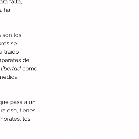
á falta, 
, ha 
 son los 
bros se 
 traído 
aparates de 
 libertad
 como 
 medida 
 que pasa a un 
a eso, tienes 
orales, los 