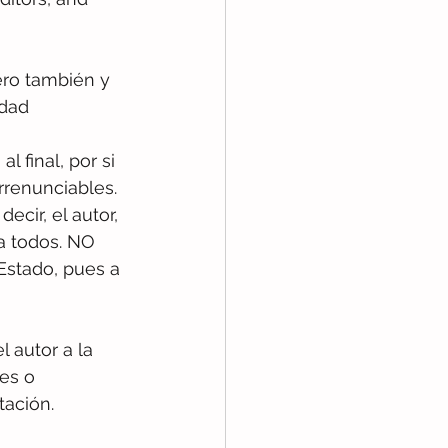
ero también y 
dad 
al final, por si 
rrenunciables. 
cir, el autor, 
a todos. NO 
 Estado, pues a 
 autor a la 
es o 
ación.  