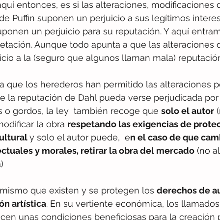
quí entonces, es si las alteraciones, modificaciones 
e Puffin suponen un perjuicio a sus legítimos interes
suponen un perjuicio para su reputación. Y aquí entram
etación. Aunque todo apunta a que las alteraciones 
cio a la (seguro que algunos llaman mala) reputació
sa que los herederos han permitido las alteraciones 
 la reputación de Dahl pueda verse perjudicada por 
 o gordos, la ley  también recoge que 
solo el autor
 
dificar la obra 
respetando las exigencias de protec
ultural 
y solo el autor puede,  e
n el caso de que cam
ctuales y morales, retirar la obra del mercado
 (no al
)
o mismo que existen y se protegen los 
derechos de au
ón artística
. En su vertiente económica, los llamado
cen unas condiciones beneficiosas para la creación 