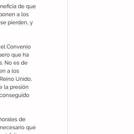
neficia de que 
eponen a los 
se pierden, y 
 el Convenio 
pero que ha 
s. No es de 
n a los 
Reino Unido, 
 la presión 
n conseguido 
morales de 
 necesario que 