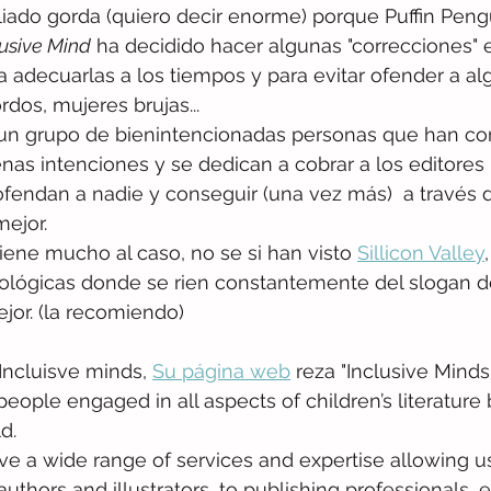
liado gorda (quiero decir enorme) porque Puffin Pengu
lusive Mind
 ha decidido hacer algunas "correcciones" e
ra adecuarlas a los tiempos y para evitar ofender a al
ordos, mujeres brujas...
 un grupo de bienintencionadas personas que han co
as intenciones y se dedican a cobrar a los editores p
fendan a nadie y conseguir (una vez más)  a través de
ejor. 
iene mucho al caso, no se si han visto 
Sillicon Valley
ológicas donde se rien constantemente del slogan d
or. (la recomiendo)
Incluisve minds, 
Su página web
 reza "Inclusive Minds
people engaged in all aspects of children’s literature 
d.
e a wide range of services and expertise allowing us
uthors and illustrators, to publishing professionals, e