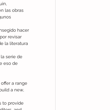
in, 
n las obras 
gunos 
nsegido hacer 
or revisar 
 la literatura 
, la serie de 
e eso de 
 offer a range 
build a new, 
 to provide 
ditors, and 