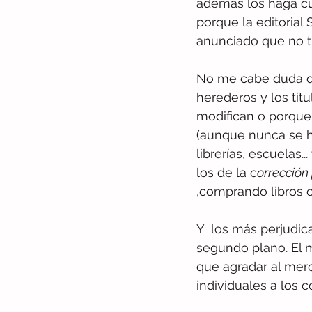
además los haga cum
porque la editorial 
anunciado que no ti
No me cabe duda que
herederos y los tit
modifican o porque 
(aunque nunca se ha
librerías, escuelas.
los de la c
orrección 
,comprando libros 
Y  los más perjudic
segundo plano. El 
que agradar al mer
individuales a los 