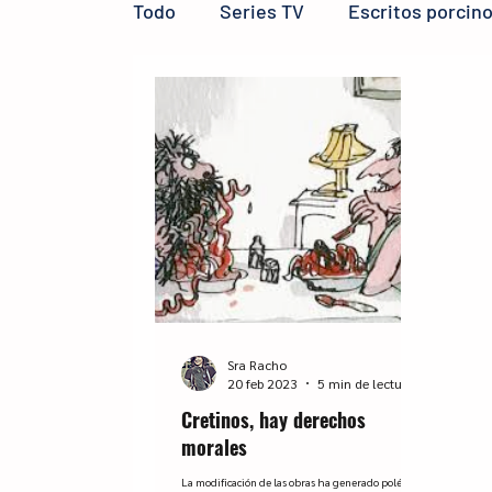
Todo
Series TV
Escritos porcin
Reseñas LIJ
micro reseñas
Sra Racho
20 feb 2023
5 min de lectura
Cretinos, hay derechos
morales
La modificación de las obras ha generado polémica