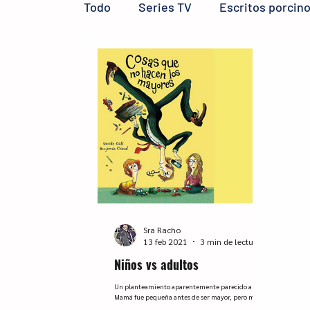
Todo
Series TV
Escritos porcin
Reseñas LIJ
micro reseñas
Sra Racho
13 feb 2021
3 min de lectura
Niños vs adultos
Un planteamiento aparentemente parecido al de
Mamá fue pequeña antes de ser mayor, pero más
actual y colorido, es el de Cosas que no...