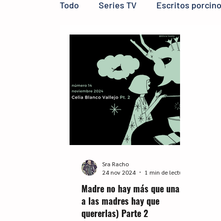
Todo
Series TV
Escritos porcin
Reseñas LIJ
micro reseñas
Sra Racho
24 nov 2024
1 min de lectura
Madre no hay más que una. (Y
a las madres hay que
quererlas) Parte 2