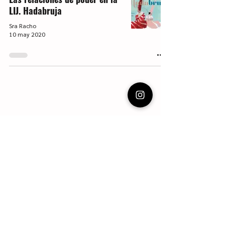
LIJ. Hadabruja
Sra Racho
10 may 2020
Vecinas de escalera.
Charlas en el descansillo de la escalera. Cine y
series, libros y Literatura infantil y juvenil. Blog
con reseñas, recomendaciones y apuntes.
Webmaster Login
Escritura LIJ