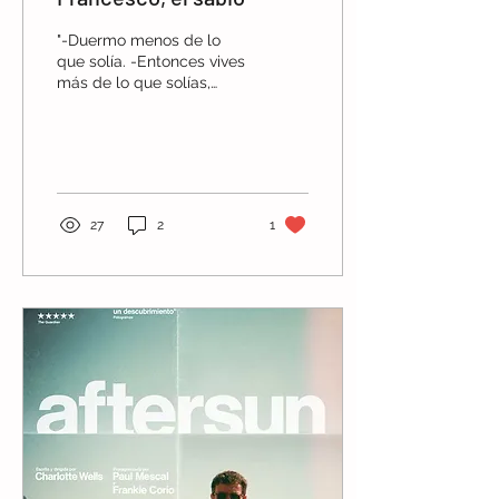
"-Duermo menos de lo
que solía. -Entonces vives
más de lo que solías,
pues si, como dicen los
sabios, el sueño es
muerte, velar es morir."
27
2
1