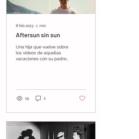
8 feb 2023
∙
1
min
Aftersun sin sun
Una hija que vuelve sobre
los videos de aquellas
vacaciones con su padre
e intenta ubicar las piezas
y las sensaciones. Al
menos descubrirla
19
2