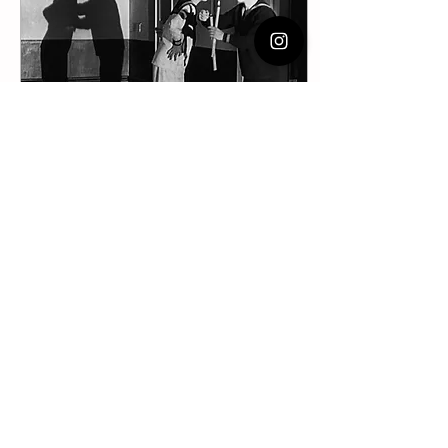
9 ene 2022
∙
4
min
Balances, propósitos,
barrenes
Hay algo que no ha
cambiado: cuando existe
conexión, quieres que el
espacio y el tiempo sean
compartidos. Pocas cosas
lograrán modificarlo.
37
3