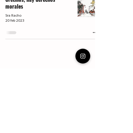
morales
Sra Racho
20 feb 2023
Vecinas de escalera.
Charlas en el descansillo de la escalera. Cine y
series, libros y Literatura infantil y juvenil. Blog
con reseñas, recomendaciones y apuntes.
Webmaster Login
Escritura LIJ