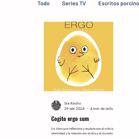
Todo
Series TV
Escritos porcin
Reseñas LIJ
micro reseñas
Sra Racho
29 abr 2024
4 min de lectura
Cogito ergo sum
Un libro que reflexiona y explora con el niño la
identidad y la relación con el otro y el mundo que
nos rodea