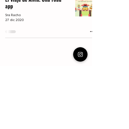
app
Sra Racho
27 dic 2020
Vecinas de escalera.
Charlas en el descansillo de la escalera. Cine y
series, libros y Literatura infantil y juvenil. Blog
con reseñas, recomendaciones y apuntes.
Webmaster Login
Escritura LIJ