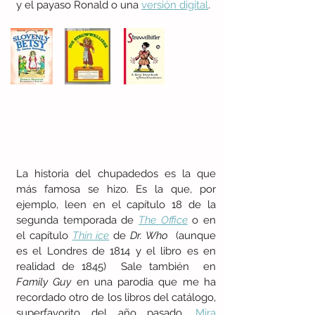
y el payaso Ronald o una 
versión digital
.  
La historia del chupadedos es la que 
más famosa se hizo. Es la que, por 
ejemplo, leen en el capítulo 18 de la 
segunda temporada de 
The Office
 o en 
el capítulo 
Thin ice
 de 
Dr. Who 
 (aunque 
es el Londres de 1814 y el libro es en 
realidad de 1845)  Sale también  en 
Family Guy 
en una parodia que me ha 
recordado otro de los libros del catálogo, 
superfavorito del año pasado. 
Mira 