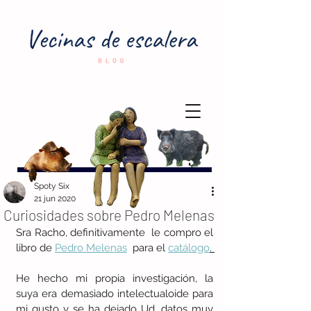
Spoty Six
21 jun 2020
Curiosidades sobre Pedro Melenas
Sra Racho, definitivamente  le compro el 
libro de 
Pedro Melenas
  para el 
catálogo
. 
He hecho mi propia investigación, la 
suya era demasiado intelectualoide para 
mi gusto y se ha dejado Ud. datos muy 