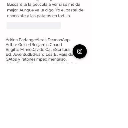
Buscaré la la película a ver si se me da 
mejor. Aunque ya le digo, Yo el pastel de 
chocolate y las patatas en tortilla. 
Me gusta
Reaccionar
Adrien Parlange
Alexis Deacon
App
Arthur Geisert
Benjamin Chaud
Brigitte Minne
Davide Cali
EScritura
Ed. Juventud
Edward Lear
El viaje de Alvin
GAtos y ratones
Impedimenta
Isol
Jutta Bauer
Kitty crowther
LIJ
LIJ digital
Lij digital
Lóguez ediciones
NubeOcho
París
Politica legislativa
Quenau
Roald Dahl
Sendak
Wilhem Busch
adultos
aetonormatividad
agresividad
agresores y víctimas
amor
amores que asfixian
asesinato
auctoritas
autoras
autores lij
avestruz
babelia
barbara fiore
brujas
caos
caperucita
carl cneut
catalogo
catalogo de libros para niños perversos
catálogo de libros para niños perversos
censura
cerdo escritor
cerdos ilustrados
clásicos
cocobooks
conejo
confinamiento