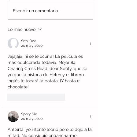
Sentimental: La risa en el
Josep: la superv
Escribir un comentario...
año de los balcones
un lápiz
Lo más nuevo
Srta. Doe
20 may 2020
Jajajaja, ni se le ocurra! La película es 
más edulcorada todavía. Mejor 84 
Charing Cross Road, dear Spoty, que sé 
yo que la historia de Helen y el librero 
inglés le tocará la patata. ¡Y hasta el 
chocolate!
Me gusta
Reaccionar
Spoty Six
20 may 2020
Ah! Srta. yo intenté leerlo pero lo deje a la 
mitad. No consiguió engancharme. 