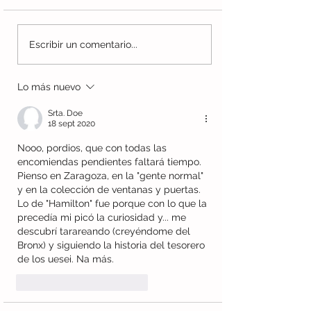
Sentimental: La risa en el
Josep: la superv
Escribir un comentario...
año de los balcones
un lápiz
Lo más nuevo
Srta. Doe
18 sept 2020
Nooo, pordios, que con todas las 
encomiendas pendientes faltará tiempo. 
Pienso en Zaragoza, en la "gente normal" 
y en la colección de ventanas y puertas. 
Lo de "Hamilton" fue porque con lo que la 
precedía mi picó la curiosidad y... me 
descubrí tarareando (creyéndome del 
Bronx) y siguiendo la historia del tesorero 
de los uesei. Na más.  
Me gusta
Reaccionar