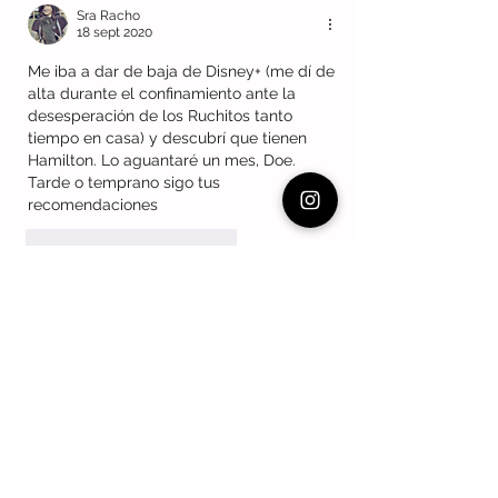
Sra Racho
18 sept 2020
Me iba a dar de baja de Disney+ (me dí de 
alta durante el confinamiento ante la 
desesperación de los Ruchitos tanto 
tiempo en casa) y descubrí que tienen 
Hamilton. Lo aguantaré un mes, Doe. 
Tarde o temprano sigo tus 
recomendaciones
Me gusta
Reaccionar
Adrien Parlange
Alexis Deacon
App
Arthur Geisert
Benjamin Chaud
Brigitte Minne
Davide Cali
EScritura
Ed. Juventud
Edward Lear
El viaje de Alvin
GAtos y ratones
Impedimenta
Isol
Jutta Bauer
Kitty crowther
LIJ
LIJ digital
Lij digital
Lóguez ediciones
NubeOcho
París
Politica legislativa
Quenau
Roald Dahl
Sendak
Wilhem Busch
adultos
aetonormatividad
agresividad
agresores y víctimas
amor