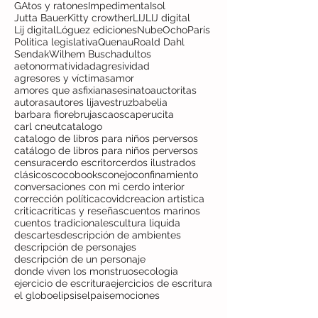
GAtos y ratones
Impedimenta
Isol
Jutta Bauer
Kitty crowther
LIJ
LIJ digital
Lij digital
Lóguez ediciones
NubeOcho
París
Politica legislativa
Quenau
Roald Dahl
Sendak
Wilhem Busch
adultos
aetonormatividad
agresividad
agresores y víctimas
amor
amores que asfixian
asesinato
auctoritas
autoras
autores lij
avestruz
babelia
barbara fiore
brujas
caos
caperucita
carl cneut
catalogo
catalogo de libros para niños perversos
catálogo de libros para niños perversos
censura
cerdo escritor
cerdos ilustrados
clásicos
cocobooks
conejo
confinamiento
conversaciones con mi cerdo interior
corrección política
covid
creacion artistica
critica
criticas y reseñas
cuentos marinos
cuentos tradicionales
cultura liquida
descartes
descripción de ambientes
descripción de personajes
descripción de un personaje
donde viven los monstruos
ecologia
ejercicio de escritura
ejercicios de escritura
el globo
elipsis
elpais
emociones