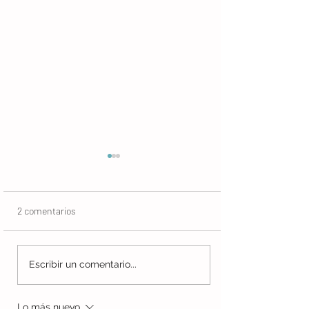
2 comentarios
Mala noche, parir hembra
Balances, propós
Escribir un comentario...
barrenes
Lo más nuevo