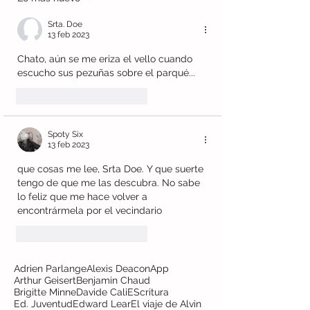
Srta. Doe
13 feb 2023
Chato, aún se me eriza el vello cuando 
escucho sus pezuñas sobre el parqué...
Me gusta
Reaccionar
Spoty Six
13 feb 2023
que cosas me lee, Srta Doe. Y que suerte 
tengo de que me las descubra. No sabe 
lo feliz que me hace volver a 
encontrármela por el vecindario
Me gusta
Reaccionar
Adrien Parlange
Alexis Deacon
App
Arthur Geisert
Benjamin Chaud
Brigitte Minne
Davide Cali
EScritura
Ed. Juventud
Edward Lear
El viaje de Alvin