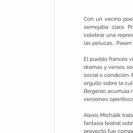
Con un vecino poe
semejaba clara. P
celebrar una repres
las pelucas... Pasen
El pueblo francés vi
dramas y versos so
social o condición.
orgullo sobre la cul
Bergerac
 acumula r
versiones operítisc
Alexis Michalik tra
fantasía teatral so
proyecto fue compe