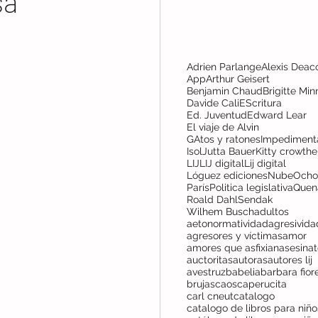
sa
Adrien Parlange
Alexis Deac
App
Arthur Geisert
Benjamin Chaud
Brigitte Min
Davide Cali
EScritura
Ed. Juventud
Edward Lear
El viaje de Alvin
GAtos y ratones
Impediment
Isol
Jutta Bauer
Kitty crowthe
LIJ
LIJ digital
Lij digital
Lóguez ediciones
NubeOcho
París
Politica legislativa
Quen
Roald Dahl
Sendak
Wilhem Busch
adultos
aetonormatividad
agresivida
agresores y víctimas
amor
amores que asfixian
asesina
auctoritas
autoras
autores lij
avestruz
babelia
barbara fior
brujas
caos
caperucita
carl cneut
catalogo