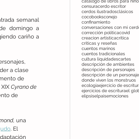
censura
cerdo escritor
cerdos ilustrados
clásicos
cocobooks
conejo
ntrada semanal  
confinamiento
 de domingo a 
corrección política
covid
iendo cariño a 
creacion artistica
critica
criticas y reseñas
cuentos marinos
cuentos tradicionales
cultura liquida
descartes
ersonajes, 
descripción de ambientes
er a clase 
descripción de personajes
descripción de un personaje
imento de 
donde viven los monstruos
ecologia
ejercicio de escritu
 XIX 
Cyrano de 
ejercicios de escritura
el glo
ento de 
elipsis
elpais
emociones
mond,
 una 
gudo
. El 
daptación 