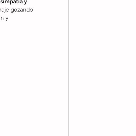
 simpatía y 
enaje gozando 
n y 