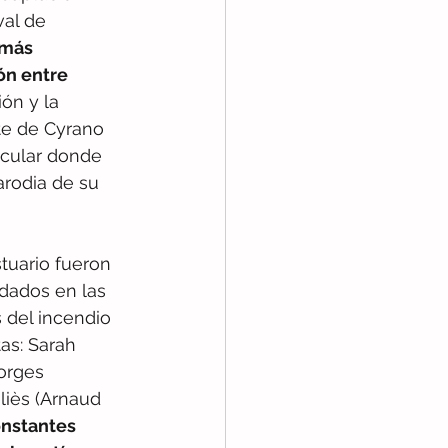
val de 
 más 
ón entre 
ón y la 
te de Cyrano 
ecular donde 
parodia de su 
tuario fueron 
dados en las 
 del incendio 
as: Sarah 
orges 
liès (Arnaud 
onstantes 