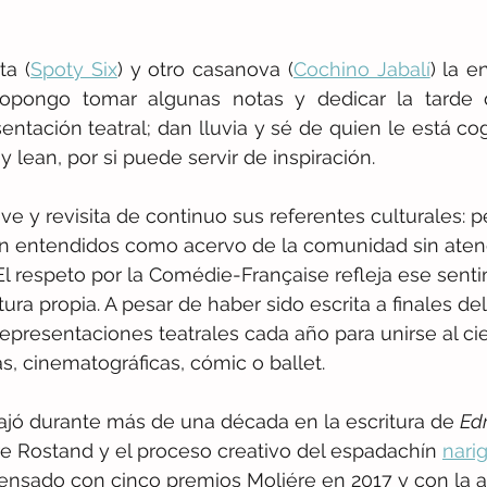
ta (
Spoty Six
) y otro casanova (
Cochino Jabalí
) la e
ropongo tomar algunas notas y dedicar la tarde
entación teatral; dan lluvia y sé de quien le está cog
 y lean, por si puede servir de inspiración.
ve y revisita de continuo sus referentes culturales: p
n entendidos como acervo de la comunidad sin atend
 El respeto por la Comédie-Française refleja ese sent
tura propia. A pesar de haber sido escrita a finales del
epresentaciones teatrales cada año para unirse al ci
as, cinematográficas, cómic o ballet.
bajó durante más de una década en la escritura de 
Ed
bre Rostand y el proceso creativo del espadachín 
nari
nsado con cinco premios Moliére en 2017 y con la a