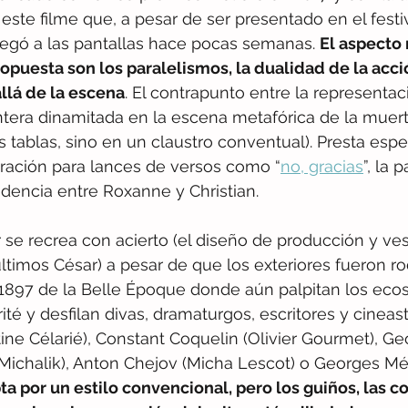
este filme que, a pesar de ser presentado en el festi
legó a las pantallas hace pocas semanas. 
El aspecto
opuesta son los paralelismos, la dualidad de la acci
llá de la escena
. El contrapunto entre la representaci
ntera dinamitada en la escena metafórica de la muer
s tablas, sino en un claustro conventual). Presta esp
iración para lances de versos como “
no, gracias
”, la 
ndencia entre Roxanne y Christian.
r se recrea con acierto (el diseño de producción y ves
timos César) a pesar de que los exteriores fueron ro
 1897 de la Belle Époque donde aún palpitan los ecos
ité y desfilan divas, dramaturgos, escritores y cineast
ne Célarié), Constant Coquelin (Olivier Gourmet), Ge
Michalik), Anton Chejov (Micha Lescot) o Georges Mé
pta por un estilo convencional, pero los guiños, las c