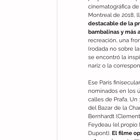
cinematográfica de 
Montreal de 2018, l
destacable de la pr
bambalinas y más a
recreación, una fro
(rodada no sobre la
se encontró la insp
nariz o la correspo
Ese París finisecula
nominados en los úl
calles de Prafa. Un
del Bazar de la Char
Bernhardt (Clementi
Feydeau (el propio 
Dupont). 
El filme o