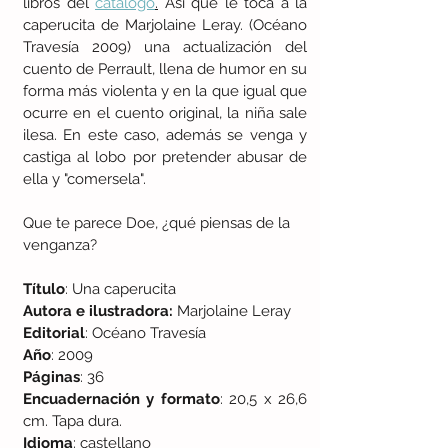
libros del 
catálogo
.
 Así que le toca a la 
caperucita de Marjolaine Leray. (Océano 
Travesía 2009) una actualización del 
cuento de Perrault, llena de humor en su 
forma más violenta y en la que igual que 
ocurre en el cuento original, la niña sale 
ilesa. En este caso, además se venga y 
castiga al lobo por pretender abusar de 
ella y "comersela". 
Que te parece Doe, ¿qué piensas de la 
venganza?
Título
: Una caperucita
Autora e ilustradora: 
Marjolaine Leray
Editorial
: Océano Travesía
Año
: 2009
Páginas
: 36
Encuadernación y formato
: 20,5 x 26,6 
cm. Tapa dura.
Idioma
: castellano