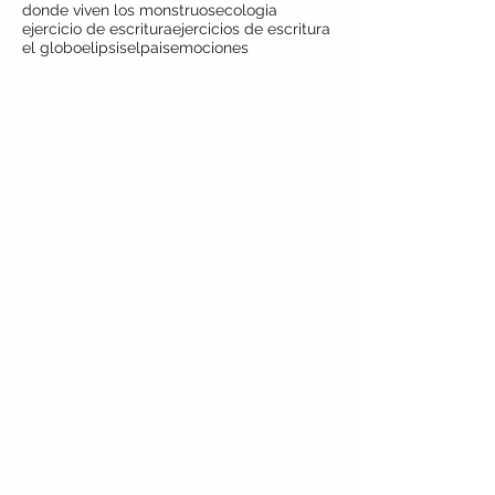
donde viven los monstruos
ecologia
ejercicio de escritura
ejercicios de escritura
el globo
elipsis
elpais
emociones