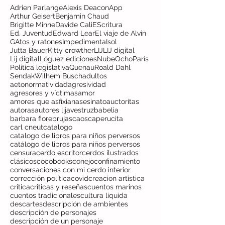
Adrien Parlange
Alexis Deacon
App
Arthur Geisert
Benjamin Chaud
Brigitte Minne
Davide Cali
EScritura
Ed. Juventud
Edward Lear
El viaje de Alvin
GAtos y ratones
Impedimenta
Isol
Jutta Bauer
Kitty crowther
LIJ
LIJ digital
Lij digital
Lóguez ediciones
NubeOcho
París
Politica legislativa
Quenau
Roald Dahl
Sendak
Wilhem Busch
adultos
aetonormatividad
agresividad
agresores y víctimas
amor
amores que asfixian
asesinato
auctoritas
autoras
autores lij
avestruz
babelia
barbara fiore
brujas
caos
caperucita
carl cneut
catalogo
catalogo de libros para niños perversos
catálogo de libros para niños perversos
censura
cerdo escritor
cerdos ilustrados
clásicos
cocobooks
conejo
confinamiento
conversaciones con mi cerdo interior
corrección política
covid
creacion artistica
critica
criticas y reseñas
cuentos marinos
cuentos tradicionales
cultura liquida
descartes
descripción de ambientes
descripción de personajes
descripción de un personaje