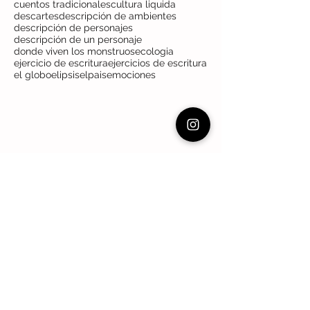
cuentos tradicionales
cultura liquida
descartes
descripción de ambientes
descripción de personajes
descripción de un personaje
donde viven los monstruos
ecologia
ejercicio de escritura
ejercicios de escritura
el globo
elipsis
elpais
emociones