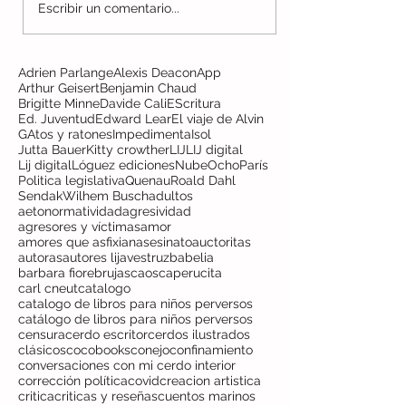
Hierro: El noir humanista
Your Honor: en 
Escribir un comentario...
de los Coira
hijo
Adrien Parlange
Alexis Deacon
App
Arthur Geisert
Benjamin Chaud
Brigitte Minne
Davide Cali
EScritura
Ed. Juventud
Edward Lear
El viaje de Alvin
GAtos y ratones
Impedimenta
Isol
Jutta Bauer
Kitty crowther
LIJ
LIJ digital
Lij digital
Lóguez ediciones
NubeOcho
París
Politica legislativa
Quenau
Roald Dahl
Sendak
Wilhem Busch
adultos
aetonormatividad
agresividad
agresores y víctimas
amor
amores que asfixian
asesinato
auctoritas
autoras
autores lij
avestruz
babelia
barbara fiore
brujas
caos
caperucita
carl cneut
catalogo
catalogo de libros para niños perversos
catálogo de libros para niños perversos
censura
cerdo escritor
cerdos ilustrados
clásicos
cocobooks
conejo
confinamiento
conversaciones con mi cerdo interior
corrección política
covid
creacion artistica
critica
criticas y reseñas
cuentos marinos