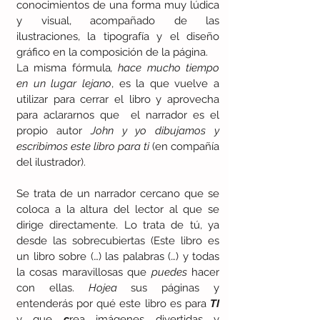
conocimientos de una forma muy lúdica 
y visual, acompañado de las 
ilustraciones, la tipografía y el diseño 
gráfico en la composición de la página.
La misma fórmula
, hace mucho tiempo 
en un lugar lejano
, es la que vuelve a 
utilizar para cerrar el libro y aprovecha 
para aclararnos que  el narrador es el 
propio autor 
John y yo dibujamos y 
escribimos este libro para ti
 (en compañía 
del ilustrador). 
Se trata de un narrador cercano que se 
coloca a la altura del lector al que se 
dirige directamente. Lo trata de tú, ya 
desde las sobrecubiertas (Este libro es 
un libro sobre (…) las palabras (…) y todas 
la cosas maravillosas que 
puedes 
hacer 
con ellas. 
Hojea
 sus páginas y 
entenderás por qué este libro es para 
TI 
y que
 c
rea imágenes divertidas y 