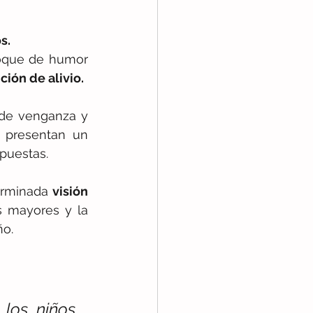
s.
toque de humor 
ción de alivio.
 de venganza y 
 presentan un 
puestas.
erminada 
visión 
s mayores y la 
o. 
 los niños