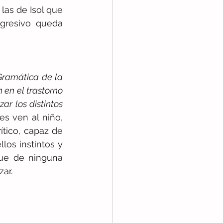
, de venganza y defensa, a aquellas como las de Isol que 
gresivo queda 
Gramática de la 
 en el trastorno 
ar los distintos 
es ven al niño, 
tico, capaz de 
los instintos y 
ue de ninguna 
ar. 