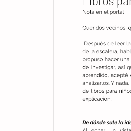
Libros pa
Nota en el portal
Queridos vecinos, q
 Después de leer las historias tan truculentas del Sr. Six y comentarlas en el descansillo 
de la escalera, hab
propuso hacer una p
de investigar, así
aprendido, acepté e
analizarlos. Y nad
de libros para niño
explicación.
De dónde sale la id
Al echar un vista