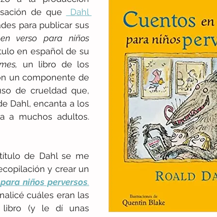
nsación de que 
 Dahl 
ades para publicar sus 
en verso para niños 
ítulo en español de su 
mes,
 un libro de los 
on un componente de 
so de crueldad que, 
de Dahl, encanta a los 
a a muchos adultos. 
ítulo de Dahl se me 
ocurrió hacer una recopilación y crear un 
 para niños perversos
.
nalicé cuáles eran las 
l libro (y le dí unas 