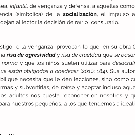
ea, 
infantil
encia (simbólica) de la 
socialización
, el impulso a
, dejan al lector la decisión de reír o  censurarlo. 
astigo  o la venganza  provocan lo que, en su obra 
ma 
risa de agresividad
 y 
risa de crueldad
 que 
se basan
la norma
 y que los niños suelen utilizar para 
desacraliz
que están obligados a obedecer.
 (2010: 184). Sus autor
il que necesita que le den lecciones, sino como crí
rmas y subvertirlas, de reírse y aceptar incluso aquel
os adultos nos cuesta reconocer en nosotros y q
ra nuestros pequeños, a los que tendemos a idealiz