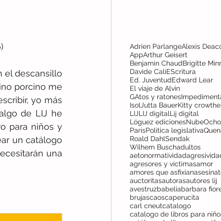
)
Adrien Parlange
Alexis Deac
App
Arthur Geisert
Benjamin Chaud
Brigitte Min
Davide Cali
EScritura
Ed. Juventud
Edward Lear
ino porcino me 
El viaje de Alvin
GAtos y ratones
Impediment
cribir, yo más 
Isol
Jutta Bauer
Kitty crowthe
lgo de LIJ he 
LIJ
LIJ digital
Lij digital
Lóguez ediciones
NubeOcho
o para niños y 
París
Politica legislativa
Quen
ar un catálogo 
Roald Dahl
Sendak
Wilhem Busch
adultos
ecesitarán una 
aetonormatividad
agresivida
agresores y víctimas
amor
amores que asfixian
asesina
auctoritas
autoras
autores lij
avestruz
babelia
barbara fior
brujas
caos
caperucita
carl cneut
catalogo