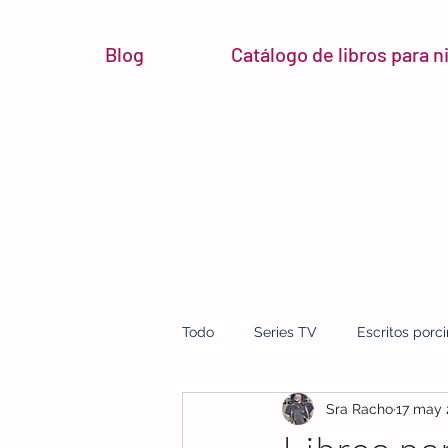
Blog
Catálogo de libros para 
Todo
Series TV
Escritos porc
Sra Racho
17 may
micro reseñas