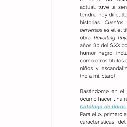
actual, tuve la se
tendría hoy dificult
historias. 
Cuentos 
perversos
 es el el t
obra 
Revolting Rhy
años 80 del S.XX c
humor negro, inclu
como otros títulos 
niños y escandaliz
(no a mi, claro) 
Basándome en el t
Catálogo de libros
Para ello, primero a
características de