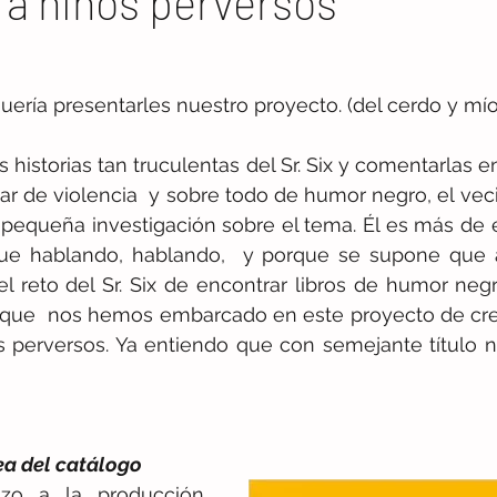
ra niños perversos
uería presentarles nuestro proyecto. (del cerdo y mío
lar de violencia  y sobre todo de humor negro, el vec
equeña investigación sobre el tema. Él es más de es
 que hablando, hablando,  y porque se supone que a
l reto del Sr. Six de encontrar libros de humor negr
a, que  nos hemos embarcado en este proyecto de cre
s perversos. Ya entiendo que con semejante título n
ea del catálogo
zo a la producción 