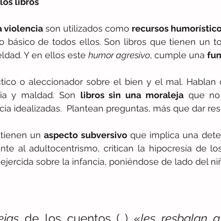
los libros
a violencia
 son utilizados como 
recursos humorístico
o básico de todos ellos. Son libros que tienen un 
eldad. Y en ellos este 
humor agresivo
, cumple una 
fun
tico o aleccionador sobre el bien y el mal. Hablan
icia y maldad. Son 
libros sin una moraleja
 que no
ia idealizadas.  Plantean preguntas, más que dar res
 tienen un 
aspecto subversivo
 que implica una det
ente al adultocentrismo, critican la hipocresía de lo
ejercida sobre la infancia, poniéndose de lado del niñ
ejas
 de los cuentos (…) «
les resbalan a