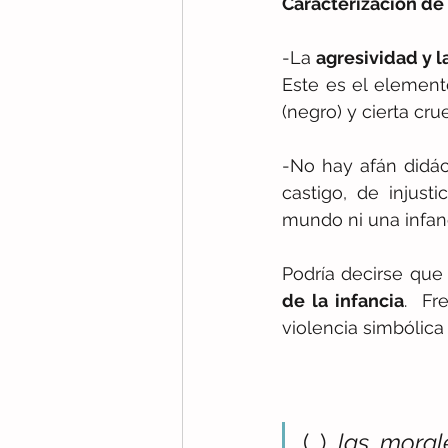
Caracterización de 
-La 
agresividad y l
Este es el element
(negro) y cierta cru
-No hay afán didác
castigo, de injust
mundo ni una infanc
Podría decirse que
de la infancia
.  Fr
violencia simbólica 
(…) 
las moral