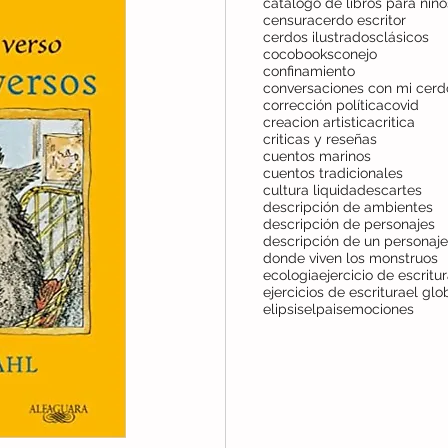
censura
cerdo escritor
cerdos ilustrados
clásicos
cocobooks
conejo
confinamiento
corrección política
covid
creacion artistica
critica
criticas y reseñas
cuentos marinos
cuentos tradicionales
cultura liquida
descartes
descripción de ambientes
descripción de personajes
descripción de un personaje
donde viven los monstruos
ecologia
ejercicio de escritu
ejercicios de escritura
el glo
elipsis
elpais
emociones