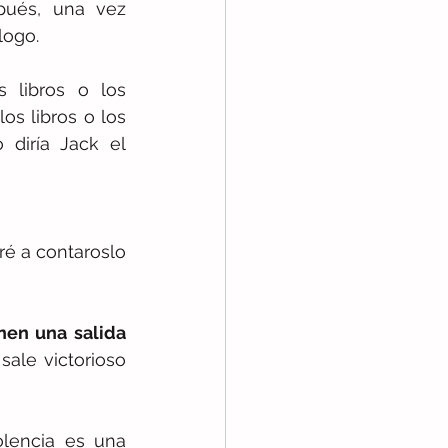
ués, una vez 
logo.
Me cuesta ir hacia atrás y no tengo claro qué definí  antes, los libros o los 
s libros o los 
diría Jack el 
 a contaroslo 
nen una salida 
sale victorioso 
lencia es una 