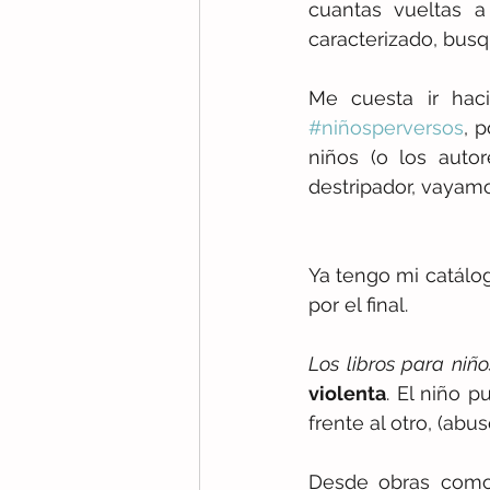
cuantas vueltas 
caracterizado, busq
#niñosperversos
, 
niños (o los autor
destripador, vayamo
Ya tengo mi catálo
por el final.
Los libros para niñ
violenta
. El niño p
frente al otro, (abu
Desde obras como 