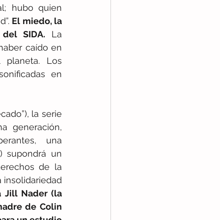
l; hubo quien 
”. 
El miedo, la 
 del SIDA.
 La 
aber caído en 
planeta. Los 
onificadas en 
cado”), la serie 
 generación, 
erantes, una 
t) supondrá un 
erechos de la 
insolidariedad 
Jill Nader (la 
madre de Colin 
ara un estudio 