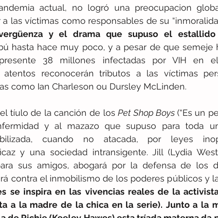
pandemia actual, no logró una preocupacion globa
ar a las víctimas como responsables de su “inmoralidad
 vergüenza y el drama que supuso el estallido
bú hasta hace muy poco, y a pesar de que semeje h
presente 38 millones infectadas por VIH en el 
atentos reconocerán tributos a las víctimas pers
das como Ian Charleson ou Dursley McLinden.
 tíulo de la canción de los 
Pet Shop Boys 
(“Es un pe
nfermidad y al mazazo que supuso para toda una
pabilizada, cuando no atacada, por leyes inop
ficaz y una sociedad intransigente. Jill (Lydia Wes
para sus amigos, abogará por la defensa de los d
á contra el inmobilismo de los poderes públicos y la 
s se inspira en las vivencias reales de la activista 
ta a la madre de la chica en la serie). Junto a la 
la de Richie (Keeley Hawes) esta tríada materna da p