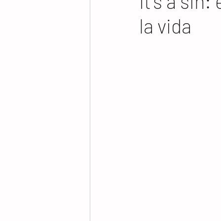
It's a sin
la vida