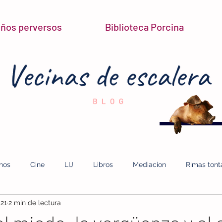
niños perversos
Biblioteca Porcina
inos
Cine
LIJ
Libros
Mediacion
Rimas tont
021
2 min de lectura