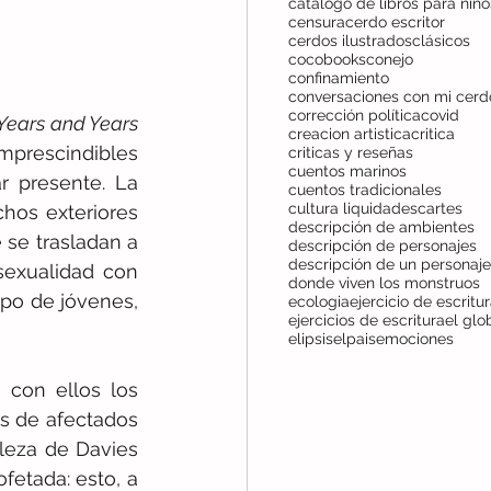
censura
cerdo escritor
cerdos ilustrados
clásicos
cocobooks
conejo
confinamiento
corrección política
covid
Years and Years
creacion artistica
critica
mprescindibles 
criticas y reseñas
cuentos marinos
r presente. La 
cuentos tradicionales
cultura liquida
descartes
os exteriores 
descripción de ambientes
se trasladan a 
descripción de personajes
descripción de un personaje
sexualidad con 
donde viven los monstruos
upo de jóvenes, 
ecologia
ejercicio de escritu
ejercicios de escritura
el glo
elipsis
elpais
emociones
con ellos los 
es de afectados 
leza de Davies 
etada: esto, a 