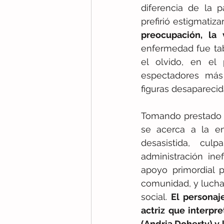
diferencia de la 
prefirió estigmatiz
preocupación, la
enfermedad fue ta
el olvido, en el 
espectadores más 
figuras desapareci
Tomando prestado el
se acerca a la e
desasistida, cul
administración ine
apoyo primordial 
comunidad, y luchar
social. 
El personaje
actriz que interpre
(Andria Doherty) y 