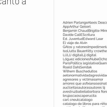
 canto a
Adrien Parlange
Alexis Deac
App
Arthur Geisert
Benjamin Chaud
Brigitte Min
Davide Cali
EScritura
Ed. Juventud
Edward Lear
El viaje de Alvin
GAtos y ratones
Impediment
Isol
Jutta Bauer
Kitty crowthe
LIJ
LIJ digital
Lij digital
Lóguez ediciones
NubeOcho
París
Politica legislativa
Quen
Roald Dahl
Sendak
Wilhem Busch
adultos
aetonormatividad
agresivida
agresores y víctimas
amor
amores que asfixian
asesina
auctoritas
autoras
autores lij
avestruz
babelia
barbara fior
brujas
caos
caperucita
carl cneut
catalogo