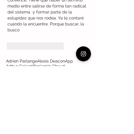
convence. Tiene que haber un término 
medio entre salirse de forma tan radical 
del sistema  y formar parte de la 
estupidez que nos rodea. Ya le contaré 
cuando la encuentre. Porque buscar, la 
busco
Me gusta
Reaccionar
Adrien Parlange
Alexis Deacon
App
Arthur Geisert
Benjamin Chaud
Brigitte Minne
Davide Cali
EScritura
Ed. Juventud
Edward Lear
El viaje de Alvin
GAtos y ratones
Impedimenta
Isol
Jutta Bauer
Kitty crowther
LIJ
LIJ digital
Lij digital
Lóguez ediciones
NubeOcho
París
Politica legislativa
Quenau
Roald Dahl
Sendak
Wilhem Busch
adultos
aetonormatividad
agresividad
agresores y víctimas
amor
amores que asfixian
asesinato
auctoritas
autoras
autores lij
avestruz
babelia
barbara fiore
brujas
caos
caperucita
carl cneut
catalogo