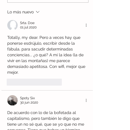
año de los balcones
un lápiz
Lo más nuevo
Srta. Doe
01 jul 2020
Totally, my dear. Pero a veces hay que 
ponerse esdrújulo, escribir desde la 
fábula, para sacudir determinadas 
conciencias... ¿o qué? A mí la idea (la de 
vivir en las montañas) me parece 
demasiado apetitosa. Con wifi, mejor que 
mejor.
Me gusta
Reaccionar
Spoty Six
30 jun 2020
De acuerdo con lo de la bofetada al 
capitalismo, pero también le digo que 
tiene un no sé qué, que se yo que no me 