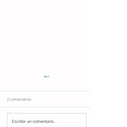
2 comentarios
Sentimental: La risa en el
Josep: la superv
Escribir un comentario...