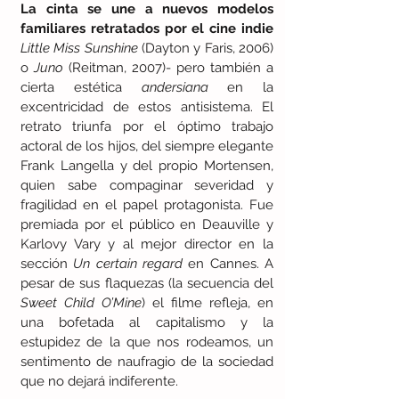
La cinta se une a nuevos modelos 
familiares retratados por el cine indie
Little Miss Sunshine
 (Dayton y Faris, 2006) 
o 
Juno
 (Reitman, 2007)- pero también a 
cierta estética 
andersiana
 en la 
excentricidad de estos antisistema. El 
retrato triunfa por el óptimo trabajo 
actoral de los hijos, del siempre elegante 
Frank Langella y del propio Mortensen, 
quien sabe compaginar severidad y 
fragilidad en el papel protagonista. Fue 
premiada por el público en Deauville y 
Karlovy Vary y al mejor director en la 
sección 
Un certain regard
 en Cannes. A 
pesar de sus flaquezas (la secuencia del 
Sweet Child O’Mine
) el filme refleja, en 
una bofetada al capitalismo y la 
estupidez de la que nos rodeamos, un 
sentimento de naufragio de la sociedad 
que no dejará indiferente.