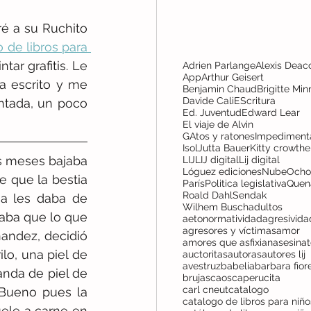
é a su Ruchito 
 de libros para 
tar grafitis. Le 
Adrien Parlange
Alexis Deac
App
Arthur Geisert
 escrito y me 
Benjamin Chaud
Brigitte Min
Davide Cali
EScritura
ntada, un poco 
Ed. Juventud
Edward Lear
El viaje de Alvin
GAtos y ratones
Impediment
Isol
Jutta Bauer
Kitty crowthe
s meses bajaba 
LIJ
LIJ digital
Lij digital
Lóguez ediciones
NubeOcho
 que la bestia 
París
Politica legislativa
Quen
Roald Dahl
Sendak
a les daba de 
Wilhem Busch
adultos
aba que lo que 
aetonormatividad
agresivida
agresores y víctimas
amor
andez, decidió 
amores que asfixian
asesina
lo, una piel de 
auctoritas
autoras
autores lij
avestruz
babelia
barbara fior
nda de piel de 
brujas
caos
caperucita
carl cneut
catalogo
Bueno pues la 
ele a carne en 