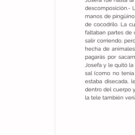
descomposición.- L
manos de pingüino, 
de cocodrilo. La c
faltaban partes de 
salir corriendo, pero
hecha de animales,
pagarás por sacarno
Josefa y le quitó l
sal (como no tenía
estaba disecada, l
dentro del cuerpo y
la tele también ver