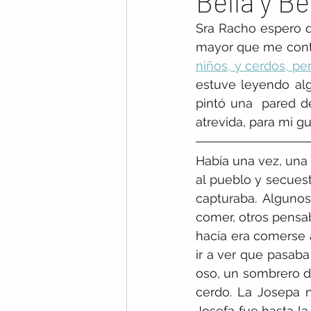
Bella y Be
Sra Racho espero q
mayor que me contó
niños, y cerdos, pe
estuve leyendo alg
pintó una  pared de
atrevida, para mi gu
Había una vez, una
al pueblo y secuest
capturaba. Alguno
comer, otros pensab
hacía era comerse a
ir a ver que pasaba
oso, un sombrero de
cerdo. La Josepa 
Josefa fue hasta la