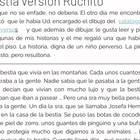
stia versión Ruchito
ue no se enfade, no debería. El otro día me encontr
  que le había Ud. encargado el dibujo del  
catálogo
rverso
s
     y que además de dibujar, le gusta leer y pin
unas de mis historias y él me regaló una que había
l piso. La historia, digna de un niño perverso. La pi
sto, pero resultona.
 bestia que vivía en las montañas. Cada unos cuanto
raba a la gente. Nadie sabía que le pasaba a la gente
s decían que vivían con mucho lujo y que la besti
an que iban a pasear ... Pero una sra muy bella pens
 la gente. Un día la sra, que se llamaba Josefa Hern
 en la casa de la bestia. Se puso las botas de cocodri
 piel de zorro, unos guantes de pingüino y una bufa
no protegía mucho que digamos a los animales ... 
 cueva de la bestia. Cuando llegó dijo -qué peste, hu