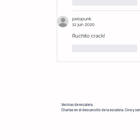
Me gusta
Reaccionar
pelopunk
12 jun 2020
Ruchito crack!
Me gusta
Reaccionar
Vecinas de escalera.
Charlas en el descansillo de la escalera. Cine y se