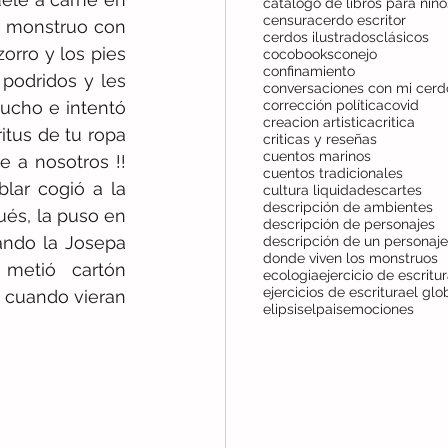
censura
cerdo escritor
n monstruo con 
cerdos ilustrados
clásicos
rro y los pies 
cocobooks
conejo
confinamiento
odridos y les 
ucho e intentó 
corrección política
covid
creacion artistica
critica
ritus de tu ropa 
criticas y reseñas
cuentos marinos
 a nosotros !! 
cuentos tradicionales
lar cogió a la 
cultura liquida
descartes
descripción de ambientes
ués, la puso en 
descripción de personajes
ndo la Josepa 
descripción de un personaje
donde viven los monstruos
 metió  cartón 
ecologia
ejercicio de escritu
ejercicios de escritura
el glo
 cuando vieran 
elipsis
elpais
emociones