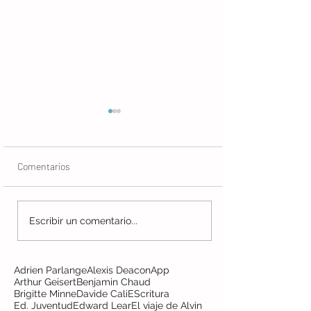
Pigerick
Comentarios
Haikus porcinos
Escribir un comentario...
Adrien Parlange
Alexis Deacon
App
Arthur Geisert
Benjamin Chaud
Brigitte Minne
Davide Cali
EScritura
Ed. Juventud
Edward Lear
El viaje de Alvin