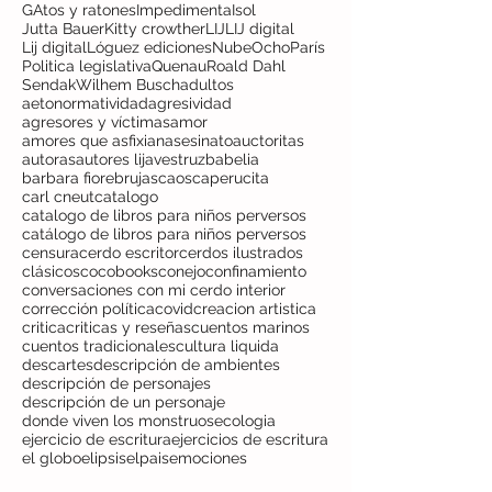
GAtos y ratones
Impedimenta
Isol
Jutta Bauer
Kitty crowther
LIJ
LIJ digital
Lij digital
Lóguez ediciones
NubeOcho
París
Politica legislativa
Quenau
Roald Dahl
Sendak
Wilhem Busch
adultos
aetonormatividad
agresividad
agresores y víctimas
amor
amores que asfixian
asesinato
auctoritas
autoras
autores lij
avestruz
babelia
barbara fiore
brujas
caos
caperucita
carl cneut
catalogo
catalogo de libros para niños perversos
catálogo de libros para niños perversos
censura
cerdo escritor
cerdos ilustrados
clásicos
cocobooks
conejo
confinamiento
conversaciones con mi cerdo interior
corrección política
covid
creacion artistica
critica
criticas y reseñas
cuentos marinos
cuentos tradicionales
cultura liquida
descartes
descripción de ambientes
descripción de personajes
descripción de un personaje
donde viven los monstruos
ecologia
ejercicio de escritura
ejercicios de escritura
el globo
elipsis
elpais
emociones